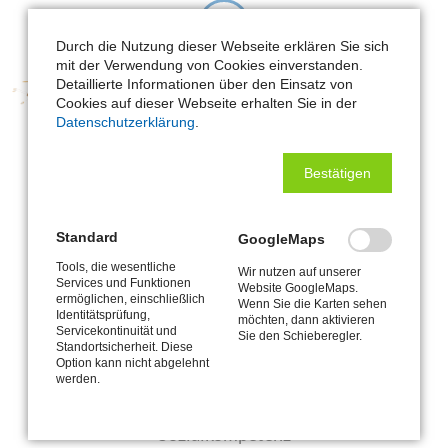
Durch die Nutzung dieser Webseite erklären Sie sich
mit der Verwendung von Cookies einverstanden.
Förderung
Detaillierte Informationen über den Einsatz von
Cookies auf dieser Webseite erhalten Sie in der
Wir fördern jedes Kind individuell und ganzheitlich, um es optimal auf den
Datenschutzerklärung
.
nächsten Schritt ins Leben – die Schule – vorzubereiten.
Bestätigen
Standard
GoogleMaps
Individualität
Tools, die wesentliche
Wir nutzen auf unserer
Services und Funktionen
Wir begleiten die Kinder behutsam in ihrer Entwicklung und geben ihnen
Website GoogleMaps.
Hilfestellung und Orientierung, ohne sie in ihrer individuellen Entfaltung zu
ermöglichen, einschließlich
Wenn Sie die Karten sehen
behindern.
Identitätsprüfung,
möchten, dann aktivieren
Servicekontinuität und
Sie den Schieberegler.
Standortsicherheit. Diese
Option kann nicht abgelehnt
werden.
Sozialkompetenz