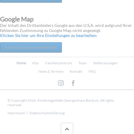
Google Map
Der Inhalt des Drittanbieters Google aus den U.S.A. wird aufgrund Ihrer
fehlenden Zustimmung zu Google Map nicht angezeigt.
Klicken Sie hier um Ihre Einstellungen zu bearbeiten:
EINSTELLUNGEN BEARBEITEN
Navigation
Home
Kita
Familienzentrum
Team
Stellenanzeigen
überspringen
News & Termine
Kontakt
FAQ
© Copyright 2026. Kindertagestätte Zwergenhaus Beckum. All rights
reserved.
Navigation
Impressum
Datenschutzerklärung
überspringen